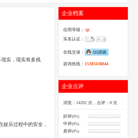
企业档案
信用等级：
实名认证：
在线交谈：
多现实，现实有多残
咨询热线：
15383438844
企业点评
浏览：
14202
次，点评：
0
次
好评
(0%)
中评
您在娱乐过程中的安全，
(0%)
差评
(0%)